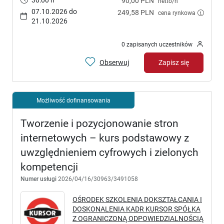
30:00 h
90,00 PLN
netto/h
07.10.2026 do
249,58 PLN
cena rynkowa
21.10.2026
0 zapisanych uczestników
Obserwuj
Zapisz się
Możliwość dofinansowania
Tworzenie i pozycjonowanie stron
internetowych – kurs podstawowy z
uwzględnieniem cyfrowych i zielonych
kompetencji
Numer usługi
2026/04/16/30963/3491058
OŚRODEK SZKOLENIA DOKSZTAŁCANIA I
DOSKONALENIA KADR KURSOR SPÓŁKA
Z OGRANICZONĄ ODPOWIEDZIALNOŚCIĄ