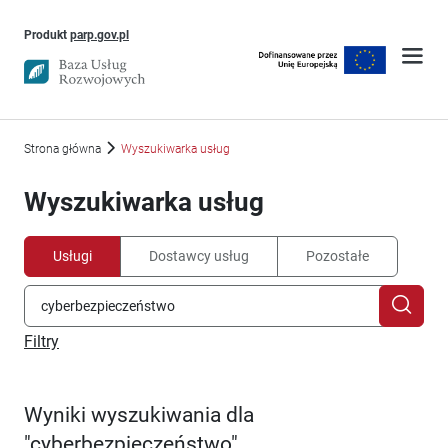
Uwaga, link otworzy się w nowym oknie
Produkt
parp.gov.pl
Strona główna
Wyszukiwarka usług
Wyszukiwarka usług
Usługi
Dostawcy usług
Pozostałe
Filtry
Wyniki wyszukiwania dla
"cyberbezpieczeństwo"