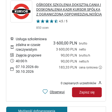
OŚRODEK SZKOLENIA DOKSZTAŁCANIA I
DOSKONALENIA KADR KURSOR SPÓŁKA
Z OGRANICZONĄ ODPOWIEDZIALNOŚCIĄ
4,5 / 5
850 ocen
Usługa szkoleniowa
3 600,00 PLN
brutto
zdalna w czasie
3 600,00 PLN
rzeczywistym
netto
Zajęcia grupowe
90,00 PLN
brutto/h
40:00 h
90,00 PLN
netto/h
07.10.2026 do
183,33 PLN
cena rynkowa
30.10.2026
0 zapisanych uczestników
Obserwuj
Zapisz się
Możliwość dofinansowania