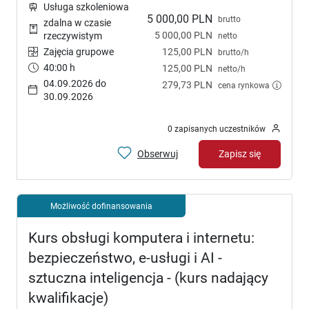
Usługa szkoleniowa
5 000,00 PLN
brutto
zdalna w czasie
5 000,00 PLN
rzeczywistym
netto
Zajęcia grupowe
125,00 PLN
brutto/h
40:00 h
125,00 PLN
netto/h
04.09.2026 do
279,73 PLN
cena rynkowa
30.09.2026
0 zapisanych uczestników
Obserwuj
Zapisz się
Możliwość dofinansowania
Kurs obsługi komputera i internetu:
bezpieczeństwo, e-usługi i AI -
sztuczna inteligencja - (kurs nadający
kwalifikacje)