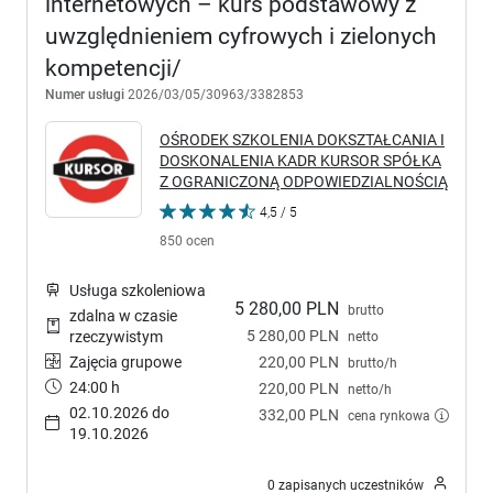
internetowych – kurs podstawowy z
uwzględnieniem cyfrowych i zielonych
kompetencji/
Numer usługi
2026/03/05/30963/3382853
OŚRODEK SZKOLENIA DOKSZTAŁCANIA I
DOSKONALENIA KADR KURSOR SPÓŁKA
Z OGRANICZONĄ ODPOWIEDZIALNOŚCIĄ
4,5 / 5
850 ocen
Usługa szkoleniowa
5 280,00 PLN
brutto
zdalna w czasie
5 280,00 PLN
rzeczywistym
netto
Zajęcia grupowe
220,00 PLN
brutto/h
24:00 h
220,00 PLN
netto/h
02.10.2026 do
332,00 PLN
cena rynkowa
19.10.2026
0 zapisanych uczestników