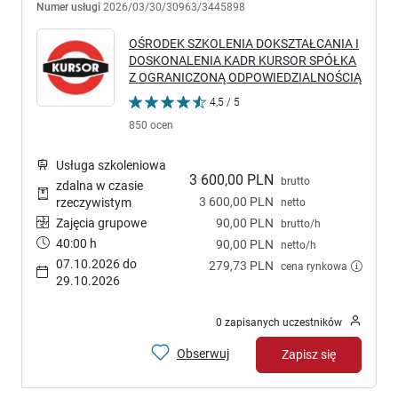
Numer usługi
2026/03/30/30963/3445898
OŚRODEK SZKOLENIA DOKSZTAŁCANIA I
DOSKONALENIA KADR KURSOR SPÓŁKA
Z OGRANICZONĄ ODPOWIEDZIALNOŚCIĄ
4,5 / 5
850 ocen
Usługa szkoleniowa
3 600,00 PLN
brutto
zdalna w czasie
3 600,00 PLN
rzeczywistym
netto
Zajęcia grupowe
90,00 PLN
brutto/h
40:00 h
90,00 PLN
netto/h
07.10.2026 do
279,73 PLN
cena rynkowa
29.10.2026
0 zapisanych uczestników
Obserwuj
Zapisz się