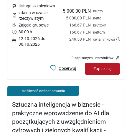
Usługa szkoleniowa
5 000,00 PLN
brutto
zdalna w czasie
5 000,00 PLN
rzeczywistym
netto
Zajęcia grupowe
166,67 PLN
brutto/h
30:00 h
166,67 PLN
netto/h
12.10.2026 do
249,58 PLN
cena rynkowa
30.10.2026
0 zapisanych uczestników
Obserwuj
Zapisz się
Możliwość dofinansowania
Sztuczna inteligencja w biznesie -
praktyczne wprowadzenie do AI dla
początkujących z uwzględnieniem
cyfrowych i zielonych kwalifikacji -