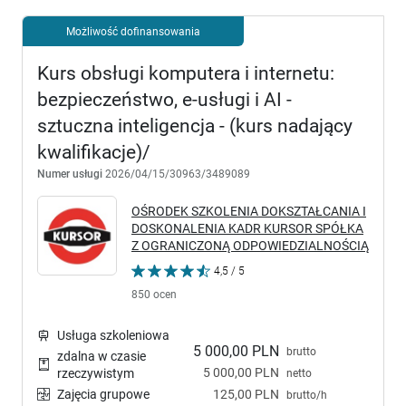
Możliwość dofinansowania
Kurs obsługi komputera i internetu:
bezpieczeństwo, e-usługi i AI -
sztuczna inteligencja - (kurs nadający
kwalifikacje)/
Numer usługi
2026/04/15/30963/3489089
OŚRODEK SZKOLENIA DOKSZTAŁCANIA I
DOSKONALENIA KADR KURSOR SPÓŁKA
Z OGRANICZONĄ ODPOWIEDZIALNOŚCIĄ
4,5 / 5
850 ocen
Usługa szkoleniowa
5 000,00 PLN
brutto
zdalna w czasie
5 000,00 PLN
rzeczywistym
netto
Zajęcia grupowe
125,00 PLN
brutto/h