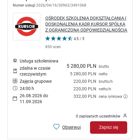
Numer usługi
2026/04/16/30963/3491068
OŚRODEK SZKOLENIA DOKSZTAŁCANIA I
DOSKONALENIA KADR KURSOR SPÓŁKA
Z OGRANICZONĄ ODPOWIEDZIALNOŚCIĄ
4,5 / 5
850 ocen
Usługa szkoleniowa
5 280,00 PLN
brutto
zdalna w czasie
5 280,00 PLN
rzeczywistym
netto
Zajęcia grupowe
220,00 PLN
brutto/h
24:00 h
220,00 PLN
netto/h
26.08.2026 do
332,00 PLN
cena rynkowa
11.09.2026
0 zapisanych uczestników
Obserwuj
Zapisz się