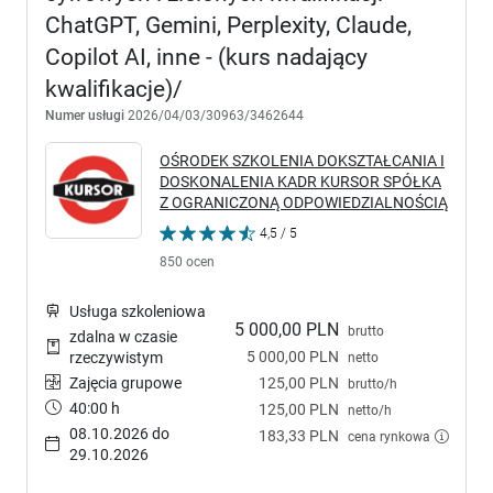
ChatGPT, Gemini, Perplexity, Claude,
Copilot AI, inne - (kurs nadający
kwalifikacje)/
Numer usługi
2026/04/03/30963/3462644
OŚRODEK SZKOLENIA DOKSZTAŁCANIA I
DOSKONALENIA KADR KURSOR SPÓŁKA
Z OGRANICZONĄ ODPOWIEDZIALNOŚCIĄ
4,5 / 5
850 ocen
Usługa szkoleniowa
5 000,00 PLN
brutto
zdalna w czasie
5 000,00 PLN
rzeczywistym
netto
Zajęcia grupowe
125,00 PLN
brutto/h
40:00 h
125,00 PLN
netto/h
08.10.2026 do
183,33 PLN
cena rynkowa
29.10.2026