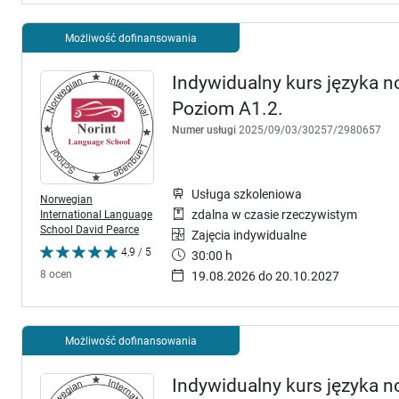
Możliwość dofinansowania
Indywidualny kurs języka no
Poziom A1.2.
Numer usługi
2025/09/03/30257/2980657
Usługa szkoleniowa
Norwegian
International Language
zdalna w czasie rzeczywistym
School David Pearce
Zajęcia indywidualne
4,9 / 5
30:00 h
8 ocen
19.08.2026 do 20.10.2027
Możliwość dofinansowania
Indywidualny kurs języka no