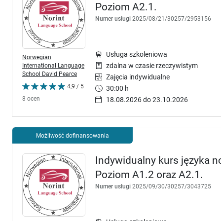
Poziom A2.1.
Numer usługi
2025/08/21/30257/2953156
Usługa szkoleniowa
Norwegian
International Language
zdalna w czasie rzeczywistym
School David Pearce
Zajęcia indywidualne
4,9 / 5
30:00 h
8 ocen
18.08.2026 do 23.10.2026
Możliwość dofinansowania
Indywidualny kurs języka no
Poziom A1.2 oraz A2.1.
Numer usługi
2025/09/30/30257/3043725