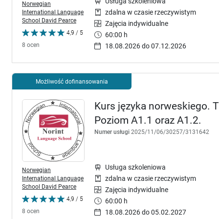
Usługa szkoleniowa
Norwegian
International Language
zdalna w czasie rzeczywistym
School David Pearce
Zajęcia indywidualne
4,9 / 5
60:00 h
8 ocen
18.08.2026 do 07.12.2026
Możliwość dofinansowania
Kurs języka norweskiego. Tr
Poziom A1.1 oraz A1.2.
Numer usługi
2025/11/06/30257/3131642
Usługa szkoleniowa
Norwegian
International Language
zdalna w czasie rzeczywistym
School David Pearce
Zajęcia indywidualne
4,9 / 5
60:00 h
8 ocen
18.08.2026 do 05.02.2027