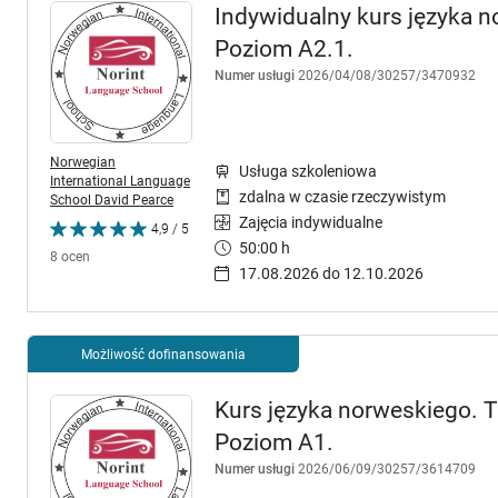
Indywidualny kurs języka no
Poziom A2.1.
Numer usługi
2026/04/08/30257/3470932
Norwegian
Usługa szkoleniowa
International Language
zdalna w czasie rzeczywistym
School David Pearce
Zajęcia indywidualne
4,9 / 5
50:00 h
8 ocen
17.08.2026 do 12.10.2026
Możliwość dofinansowania
Kurs języka norweskiego. Tr
Poziom A1.
Numer usługi
2026/06/09/30257/3614709