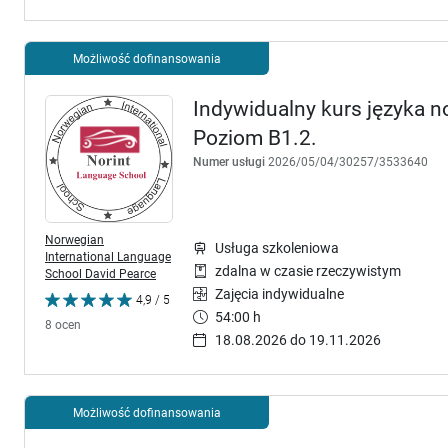
Możliwość dofinansowania
Indywidualny kurs języka no
Poziom B1.2.
Numer usługi
2026/05/04/30257/3533640
Norwegian
Usługa szkoleniowa
International Language
zdalna w czasie rzeczywistym
School David Pearce
Zajęcia indywidualne
4,9 / 5
54:00 h
8 ocen
18.08.2026 do 19.11.2026
Możliwość dofinansowania