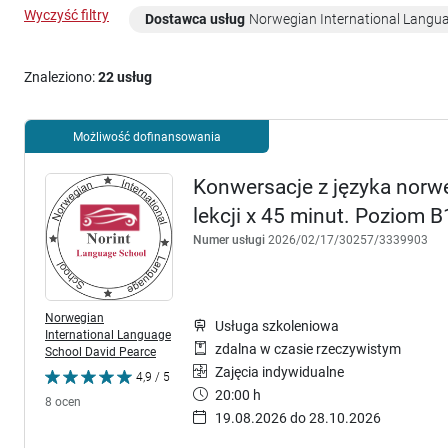
Wyczyść filtry
Dostawca usług
Norwegian International Langu
Znaleziono:
22 usług
Możliwość dofinansowania
Konwersacje z języka norwe
lekcji x 45 minut. Poziom B
Numer usługi
2026/02/17/30257/3339903
Norwegian
Usługa szkoleniowa
International Language
zdalna w czasie rzeczywistym
School David Pearce
Zajęcia indywidualne
4,9 / 5
20:00 h
8 ocen
19.08.2026 do 28.10.2026