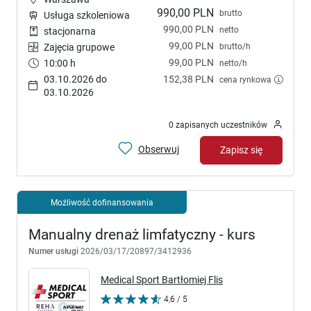
990,00 PLN
brutto
Usługa szkoleniowa
990,00 PLN
netto
stacjonarna
99,00 PLN
brutto/h
Zajęcia grupowe
99,00 PLN
10:00 h
netto/h
03.10.2026 do
152,38 PLN
cena rynkowa
03.10.2026
0 zapisanych uczestników
Obserwuj
Zapisz się
Możliwość dofinansowania
Manualny drenaż limfatyczny - kurs
Numer usługi
2026/03/17/20897/3412936
Medical Sport Bartłomiej Flis
4,6 / 5