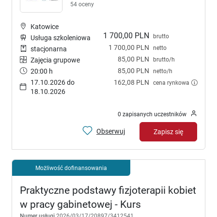
54 oceny
Katowice
1 700,00 PLN
brutto
Usługa szkoleniowa
1 700,00 PLN
netto
stacjonarna
85,00 PLN
brutto/h
Zajęcia grupowe
85,00 PLN
20:00 h
netto/h
17.10.2026 do
162,08 PLN
cena rynkowa
18.10.2026
0 zapisanych uczestników
Obserwuj
Zapisz się
Możliwość dofinansowania
Praktyczne podstawy fizjoterapii kobiet
w pracy gabinetowej - Kurs
Numer usługi
2026/03/17/20897/3412541