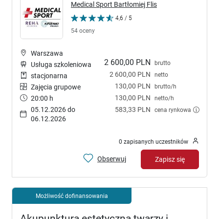
Medical Sport Bartłomiej Flis
4,6 / 5
54 oceny
Warszawa
2 600,00 PLN
brutto
Usługa szkoleniowa
2 600,00 PLN
netto
stacjonarna
130,00 PLN
brutto/h
Zajęcia grupowe
130,00 PLN
20:00 h
netto/h
05.12.2026 do
583,33 PLN
cena rynkowa
06.12.2026
0 zapisanych uczestników
Obserwuj
Zapisz się
Możliwość dofinansowania
Akupunktura estetyczna twarzy i