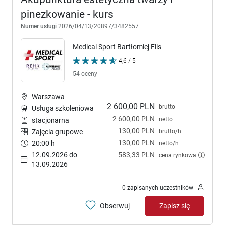
pinezkowanie - kurs
Numer usługi
2026/04/13/20897/3482557
Medical Sport Bartłomiej Flis
4,6 / 5
54 oceny
Warszawa
2 600,00 PLN
brutto
Usługa szkoleniowa
2 600,00 PLN
netto
stacjonarna
130,00 PLN
brutto/h
Zajęcia grupowe
130,00 PLN
20:00 h
netto/h
12.09.2026 do
583,33 PLN
cena rynkowa
13.09.2026
0 zapisanych uczestników
Obserwuj
Zapisz się