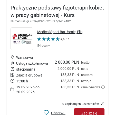
Praktyczne podstawy fizjoterapii kobiet
w pracy gabinetowej - Kurs
Numer usługi
2026/03/17/20897/3412482
Medical Sport Bartłomiej Flis
4,6 / 5
54 oceny
Warszawa
2 000,00 PLN
brutto
Usługa szkoleniowa
2 000,00 PLN
netto
stacjonarna
133,33 PLN
brutto/h
Zajęcia grupowe
133,33 PLN
15:00 h
netto/h
19.09.2026 do
183,33 PLN
cena rynkowa
20.09.2026
0 zapisanych uczestników
Obserwuj
Zapisz się