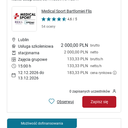
Medical Sport Bartłomiej Flis
4,6 / 5
54 oceny
Lublin
2 000,00 PLN
brutto
Usługa szkoleniowa
2 000,00 PLN
netto
stacjonarna
133,33 PLN
brutto/h
Zajęcia grupowe
133,33 PLN
15:00 h
netto/h
12.12.2026 do
183,33 PLN
cena rynkowa
13.12.2026
0 zapisanych uczestników
Obserwuj
Zapisz się
Możliwość dofinansowania