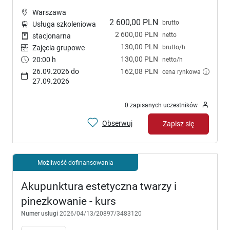
Warszawa
2 600,00 PLN
brutto
Usługa szkoleniowa
2 600,00 PLN
netto
stacjonarna
130,00 PLN
brutto/h
Zajęcia grupowe
130,00 PLN
20:00 h
netto/h
26.09.2026 do
162,08 PLN
cena rynkowa
27.09.2026
0 zapisanych uczestników
Obserwuj
Zapisz się
Możliwość dofinansowania
Akupunktura estetyczna twarzy i
pinezkowanie - kurs
Numer usługi
2026/04/13/20897/3483120