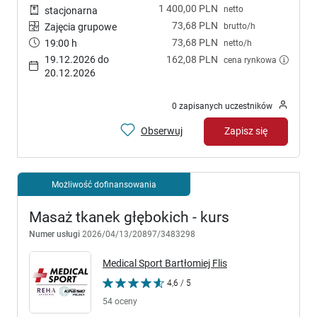
1 400,00 PLN
netto
stacjonarna
73,68 PLN
brutto/h
Zajęcia grupowe
73,68 PLN
19:00 h
netto/h
19.12.2026 do
162,08 PLN
cena rynkowa
20.12.2026
0 zapisanych uczestników
Obserwuj
Zapisz się
Możliwość dofinansowania
Masaż tkanek głębokich - kurs
Numer usługi
2026/04/13/20897/3483298
Medical Sport Bartłomiej Flis
4,6 / 5
54 oceny