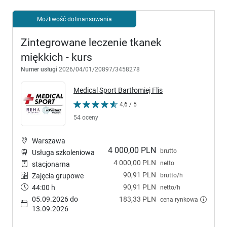
Możliwość dofinansowania
Zintegrowane leczenie tkanek
miękkich - kurs
Numer usługi
2026/04/01/20897/3458278
Medical Sport Bartłomiej Flis
4,6 / 5
54 oceny
Warszawa
4 000,00 PLN
brutto
Usługa szkoleniowa
4 000,00 PLN
netto
stacjonarna
90,91 PLN
brutto/h
Zajęcia grupowe
90,91 PLN
44:00 h
netto/h
05.09.2026 do
183,33 PLN
cena rynkowa
13.09.2026