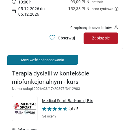
99,00 PLN
10:00 h
netto/h
05.12.2026 do
152,38 PLN
cena rynkowa
05.12.2026
0 zapisanych uczestników
Obserwuj
Zapisz się
Możliwość dofinansowania
Terapia dyslalii w kontekście
miofunkcjonalnym - kurs
Numer usługi
2026/03/17/20897/3412983
Medical Sport Bartłomiej Flis
4,6 / 5
54 oceny
Warszawa