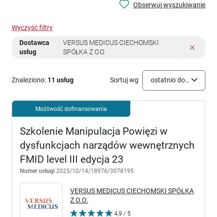
Obserwuj wyszukiwanie
Wyczyść filtry
Dostawca
VERSUS MEDICUS CIECHOMSKI
usług
SPÓŁKA Z O.O.
Znaleziono:
11 usług
Sortuj wg
ostatnio dodane
Możliwość dofinansowania
Szkolenie Manipulacja Powięzi w
dysfunkcjach narządów wewnętrznych
FMID level III edycja 23
Numer usługi
2025/10/14/18976/3078195
VERSUS MEDICUS CIECHOMSKI SPÓŁKA
Z O.O.
4,9 / 5