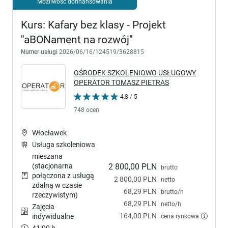
Możliwość dofinansowania
Kurs: Kafary bez klasy - Projekt
''aBONament na rozwój"
Numer usługi
2026/06/16/124519/3628815
OŚRODEK SZKOLENIOWO USŁUGOWY
OPERATOR TOMASZ PIETRAS
4,8 / 5
748 ocen
Włocławek
Usługa szkoleniowa
mieszana
(stacjonarna
2 800,00 PLN
brutto
połączona z usługą
2 800,00 PLN
netto
zdalną w czasie
68,29 PLN
brutto/h
rzeczywistym)
68,29 PLN
netto/h
Zajęcia
164,00 PLN
cena rynkowa
indywidualne