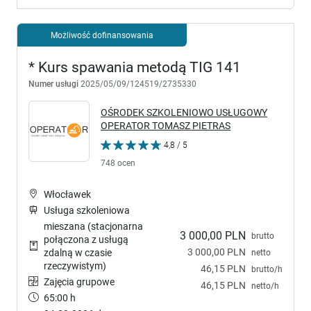
Możliwość dofinansowania
* Kurs spawania metodą TIG 141
Numer usługi
2025/05/09/124519/2735330
OŚRODEK SZKOLENIOWO USŁUGOWY
OPERATOR TOMASZ PIETRAS
4,8 / 5
748 ocen
Włocławek
Usługa szkoleniowa
mieszana (stacjonarna
3 000,00 PLN
brutto
połączona z usługą
3 000,00 PLN
zdalną w czasie
netto
rzeczywistym)
46,15 PLN
brutto/h
Zajęcia grupowe
46,15 PLN
netto/h
65:00 h