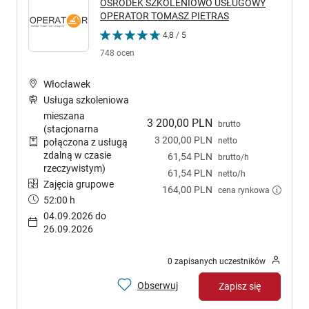
OŚRODEK SZKOLENIOWO USŁUGOWY
OPERATOR TOMASZ PIETRAS
4,8 / 5
748 ocen
Włocławek
Usługa szkoleniowa
mieszana
3 200,00 PLN
brutto
(stacjonarna
3 200,00 PLN
netto
połączona z usługą
zdalną w czasie
61,54 PLN
brutto/h
rzeczywistym)
61,54 PLN
netto/h
Zajęcia grupowe
164,00 PLN
cena rynkowa
52:00 h
04.09.2026 do
26.09.2026
0 zapisanych uczestników
Obserwuj
Zapisz się