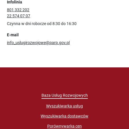
Infolinia
801 332 202
22 574 07 07
Czynna w dni robocze od 8:30 do 16:30
E-mail
info_uslugirozwojowe@parp.gov.pl
Baza Usług Rozwojowych
Wyszukiwarka usług
Wyszukiwarka dostawców
Porównywarka cen