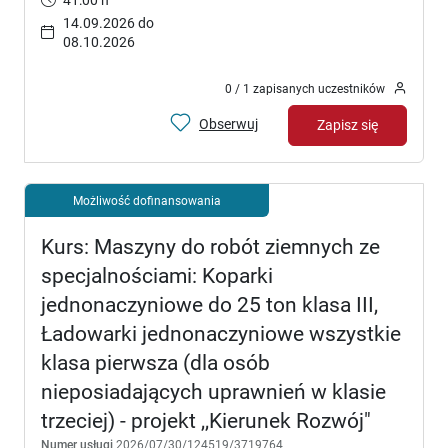
41:00 h
14.09.2026 do
08.10.2026
0 / 1 zapisanych uczestników
Obserwuj
Zapisz się
Możliwość dofinansowania
Kurs: Maszyny do robót ziemnych ze
specjalnościami: Koparki
jednonaczyniowe do 25 ton klasa III,
Ładowarki jednonaczyniowe wszystkie
klasa pierwsza (dla osób
nieposiadających uprawnień w klasie
trzeciej) - projekt ,,Kierunek Rozwój"
Numer usługi
2026/07/30/124519/3719764