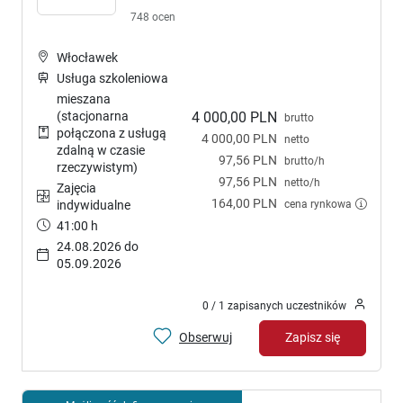
748 ocen
Włocławek
Usługa szkoleniowa
mieszana
(stacjonarna
4 000,00 PLN
brutto
połączona z usługą
4 000,00 PLN
netto
zdalną w czasie
97,56 PLN
brutto/h
rzeczywistym)
97,56 PLN
netto/h
Zajęcia
164,00 PLN
cena rynkowa
indywidualne
41:00 h
24.08.2026 do
05.09.2026
0 / 1 zapisanych uczestników
Obserwuj
Zapisz się