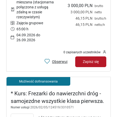
mieszana (stacjonarna
3 000,00 PLN
brutto
połączona z usługą
3 000,00 PLN
zdalną w czasie
netto
rzeczywistym)
46,15 PLN
brutto/h
Zajęcia grupowe
46,15 PLN
netto/h
65:00 h
04.09.2026 do
26.09.2026
0 zapisanych uczestników
Obserwuj
Zapisz się
Możliwość dofinansowania
* Kurs: Frezarki do nawierzchni dróg -
samojezdne wszystkie klasa pierwsza.
Numer usługi
2026/02/05/124519/3310571