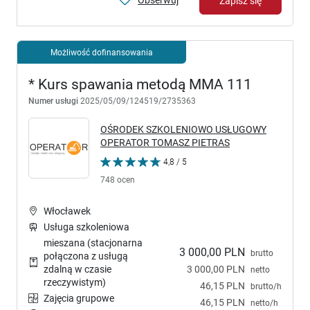
Obserwuj
Zapisz się
Możliwość dofinansowania
* Kurs spawania metodą MMA 111
Numer usługi
2025/05/09/124519/2735363
OŚRODEK SZKOLENIOWO USŁUGOWY
OPERATOR TOMASZ PIETRAS
4,8 / 5
748 ocen
Włocławek
Usługa szkoleniowa
mieszana (stacjonarna
3 000,00 PLN
brutto
połączona z usługą
3 000,00 PLN
zdalną w czasie
netto
rzeczywistym)
46,15 PLN
brutto/h
Zajęcia grupowe
46,15 PLN
netto/h