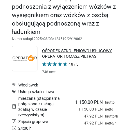
podnoszenia z wyłączeniem wózków z
wysięgnikiem oraz wózków z osobą
obsługującą podnoszoną wraz z
ładunkiem
Numer usługi
2025/08/03/124519/2919862
OŚRODEK SZKOLENIOWO USŁUGOWY
OPERATOR TOMASZ PIETRAS
4,8 / 5
748 ocen
Włocławek
Usługa szkoleniowa
mieszana (stacjonarna
1 150,00 PLN
brutto
połączona z usługą
1 150,00 PLN
zdalną w czasie
netto
rzeczywistym)
47,92 PLN
brutto/h
Zajęcia grupowe
47,92 PLN
netto/h
24:00 h