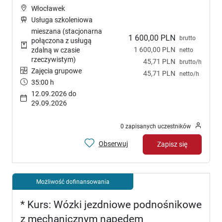
Włocławek
Usługa szkoleniowa
mieszana (stacjonarna
1 600,00 PLN
brutto
połączona z usługą
1 600,00 PLN
zdalną w czasie
netto
rzeczywistym)
45,71 PLN
brutto/h
Zajęcia grupowe
45,71 PLN
netto/h
35:00 h
12.09.2026 do
29.09.2026
0 zapisanych uczestników
Obserwuj
Zapisz się
Możliwość dofinansowania
* Kurs: Wózki jezdniowe podnośnikowe
z mechanicznym napędem